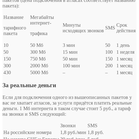
пакетов (цена подключения в атласах соответствует названию
пакета):
Название
Мегабайты
интернет-
Минуты
Срок
тарифного
SMS
исходящих звонков
действия
пакета
трафика
10
50 Мб
3 мин
50
1 день
50
300 Мб
15 мин
100
1 неделя
150
750 Мб
50 мин
150
1 месяц
300
2000 Мб
100 мин
200
1 месяц
430
5000 Мб
–
–
1 месяц
За реальные деньги
Если для подключения одного из вышеописанных пакетов у
вас не хватает атласов, за услуги придётся платить реальные
деньги. 1 Мб интернета в таком случае стоит 5 руб., а тариф
на звонки и SMS следующий:
Звонки
SMS
На российские номера
1,8 руб./мин
1,8 руб.