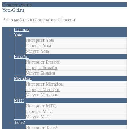
Открыть меню
Yota-Gid.ru
Всё о мобильных операторах России
Главная
Yota
Интернет Yota
Тарифы Yota
Услуги Yota
Билайн
Интернет Билайн
Тарифы Билайн
Услуги Билайн
Мегафон
Интернет Мегафон
Тарифы Мегафон
Услуги Мегафон
МТС
Интернет МТС
Тарифы МТС
Услуги МТС
Теле2
Интернет Теле2