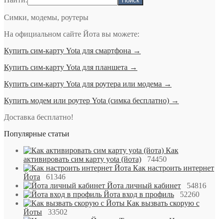
Симки, модемы, роутеры
На официальном сайте Йота вы можете:
Купить сим-карту Yota для смартфона →
Купить сим-карту Yota для планшета →
Купить сим-карту Yota для роутера или модема →
Купить модем или роутер Yota (симка бесплатно) →
Доставка бесплатно!
Популярные статьи
Как
активировать сим карту yota (йота)
74450
Как настроить интернет
Йота
61346
Йота личный кабинет
54816
Йота вход в профиль
52260
Как вызвать скорую с
Йоты
33502