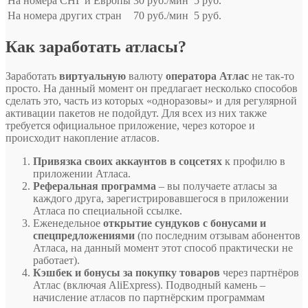
На номера СНГ и Европы
30 руб./мин
5 руб.
На номера других стран
70 руб./мин
5 руб.
Как заработать атласы?
Заработать
виртуальную
валюту
оператора Атлас
не так-то
просто. На данный момент он предлагает несколько способов
сделать это, часть из которых «одноразовы» и для регулярной
активации пакетов не подойдут. Для всех из них также
требуется официальное приложение, через которое и
происходит накопление атласов.
Привязка своих аккаунтов в соцсетях
к профилю в
приложении Атласа.
Реферальная программа
– вы получаете атласы за
каждого друга, зарегистрировавшегося в приложении
Атласа по специальной ссылке.
Еженедельное
открытие сундуков с бонусами и
спецпредложениями
(по последним отзывам абонентов
Атласа, на данный момент этот способ практически не
работает).
Кэшбек и бонусы за покупку товаров
через партнёров
Атлас (включая AliExpress). Подводный камень –
начисление атласов по партнёрским программам