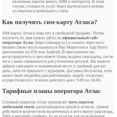
включены пакеты минут, SMS и интернета. В этом
случае, стоимость услуг будет вычитаться в рублях
из обычного мобильного счёта.
Как получить сим-карту Атласа?
SIM-карты Атласа пока нет в свободной продаже. Чтобы
получить её, вам нужно зайти на
официальный сайт
оператора Атлас
[https://atlasapp.ru/] и скачать через него
(можно также воспользоваться Play Маркетом и App Store)
приложение на iOS или Android. В приложении вы
регистрируетесь и заполняете бланк выдачи сим-карты, после
чего с вами связываются для уточнения деталей. Вы можете
забрать сим-карту в назначенном месте в удобный для вас
день, либо её пришлют с курьером. Доставка бесплатна, хотя
может быть неудобна для работающих людей, поскольку
осуществляется в течение рабочего дня с 9-00 по 18-00.
Тарифные планы оператора Атлас
Сотовый оператор Атлас предлагает
пять пакетов
мобильной связи
, различающихся ценой в атласах, сроком
действия и количеством включенных в него минут разговора,
SMS и мегабайт трафика. Если атласов для подключения