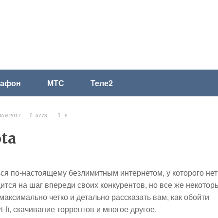
гафон
МТС
Теле2
МАЯ 2017
5773
5
ta
ся по-настоящему безлимитным интернетом, у которого нет
дится на шаг впереди своих конкурентов, но все же некотор
максимально четко и детально рассказать вам, как обойти
-fi, скачивание торрентов и многое другое.