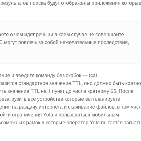
це результатов поиска будут отображены приложения которы
ете о чем идет речь ни в коем случае не совершайте
С могут повлечь за собой нежелательные последствия,
ние и введите команду без скобок — (cat
отобразится стандартное значение TTL, оно должно быть кратно
ь значение TTL на 1 пункт до числа кратному 65. После
езагрузить все устройства которые вы планируете
чения на раздачу интернета и скачивание файлов, в том чис
обойти ограничения Yota и пользоваться мобильным
возможных рамок в которые оператор Yota пытается загнат