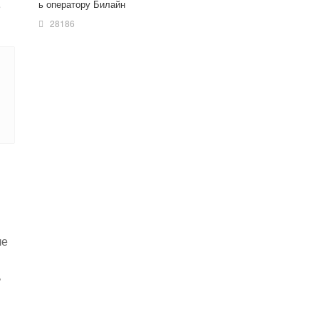
ь оператору Билайн
е
28186
ле
ь