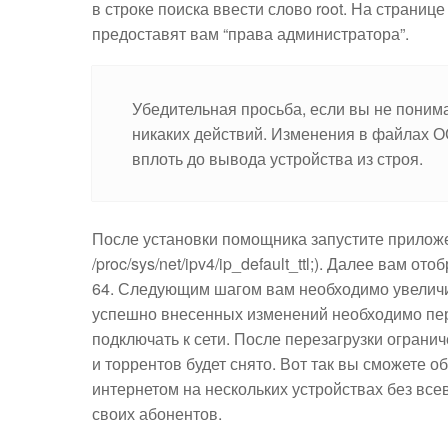
в строке поиска ввести слово root. На страни
предоставят вам “права администратора”.
Убедительная просьба, если вы не понима
никаких действий. Изменения в файлах О
вплоть до вывода устройства из строя.
После установки помощника запустите приложе
/proc/sys/net/ipv4/ip_default_ttl;). Далее вам 
64. Следующим шагом вам необходимо увеличит
успешно внесенных изменений необходимо пер
подключать к сети. После перезагрузки ограни
и торрентов будет снято. Вот так вы сможете 
интернетом на нескольких устройствах без все
своих абонентов.