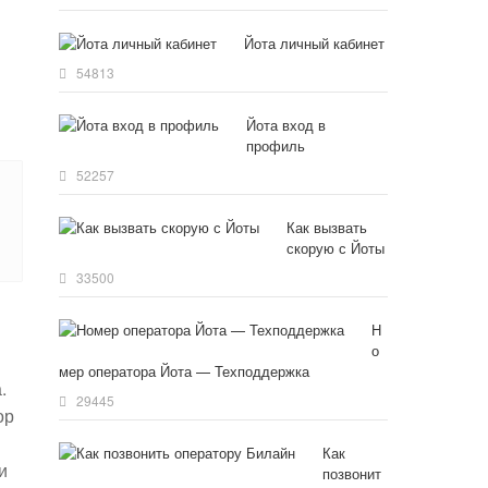
Йота личный кабинет
54813
Йота вход в
профиль
52257
Как вызвать
скорую с Йоты
33500
Н
о
мер оператора Йота — Техподдержка
.
29445
ор
Как
и
позвонит