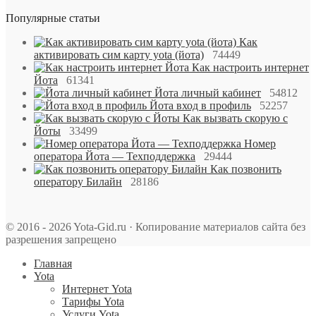
Популярные статьи
Как
активировать сим карту yota (йота)
74449
Как настроить интернет
Йота
61341
Йота личный кабинет
54812
Йота вход в профиль
52257
Как вызвать скорую с
Йоты
33499
Номер
оператора Йота — Техподдержка
29444
Как позвонить
оператору Билайн
28186
© 2016 - 2026 Yota-Gid.ru · Копирование материалов сайта без
разрешения запрещено
Главная
Yota
Интернет Yota
Тарифы Yota
Услуги Yota