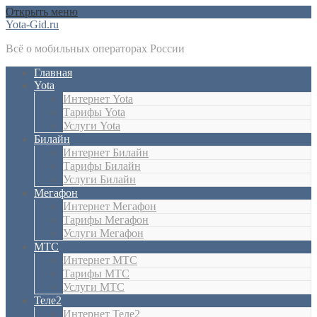
Открыть меню
Yota-Gid.ru
Всё о мобильных операторах России
Главная
Yota
Интернет Yota
Тарифы Yota
Услуги Yota
Билайн
Интернет Билайн
Тарифы Билайн
Услуги Билайн
Мегафон
Интернет Мегафон
Тарифы Мегафон
Услуги Мегафон
МТС
Интернет МТС
Тарифы МТС
Услуги МТС
Теле2
Интернет Теле2