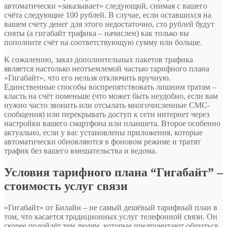
автоматически «заказывает» следующий, снимая с вашего
счёта следующие 100 рублей. В случае, если оставшихся на
вашем счету денег для этого недостаточно, сто рублей будут
сняты (а гигабайт трафика – начислен) как только вы
пополните счёт на соответствующую сумму или больше.
К сожалению, заказ дополнительных пакетов трафика
является настолько неотъемлемой частью тарифного плана
«Гигабайт», что его нельзя отключить вручную.
Единственные способы воспрепятствовать лишним тратам –
класть на счёт поменьше (что может быть неудобно, если вам
нужно часто звонить или отсылать многочисленные СМС-
сообщения) или перекрывать доступ к сети интернет через
настройки вашего смартфона или планшета. Второе особенно
актуально, если у вас установлены приложения, которые
автоматически обновляются в фоновом режиме и тратят
трафик без вашего вмешательства и ведома.
Условия тарифного плана “Гигабайт” –
стоимость услуг связи
«Гигабайт» от Билайн – не самый дешёвый тарифный план в
том, что касается традиционных услуг телефонной связи. Он
скорее подойдёт тем людям, которые предпочитают общаться